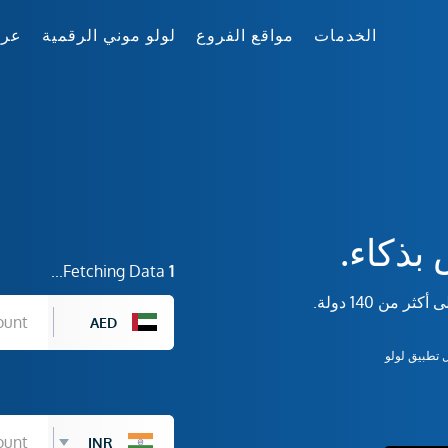
الخدمات
مواقع الفروع
لولو موني الرقمية
عر
بذكاء.
Fetching Data...
1
من 140 دولة.
AED
تطبيق لولو
INR