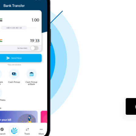
1.00
AED
=
0.05
AED
1.00
19.33