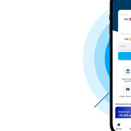
AED
INR