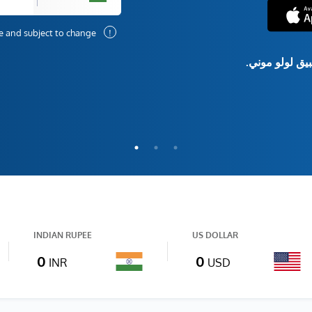
Rates are indicative and subject to change.
!
يق لولو موني.
INDIAN RUPEE
US DOLLAR
0
0
INR
USD