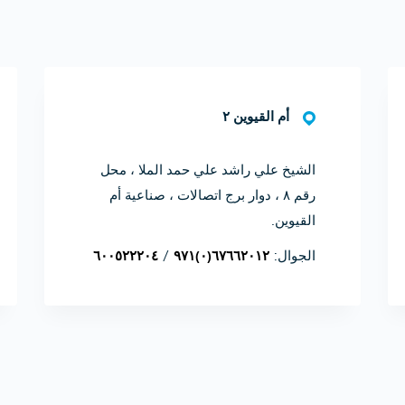
أم القيوين ۲
الشيخ علي راشد علي حمد الملا ، محل
رقم ۸ ، دوار برج اتصالات ، صناعية أم
القيوين.
الجوال:
۹۷۱(۰)٦٧٦٦٢٠١٢
/
٦۰۰٥۲۲۲۰٤