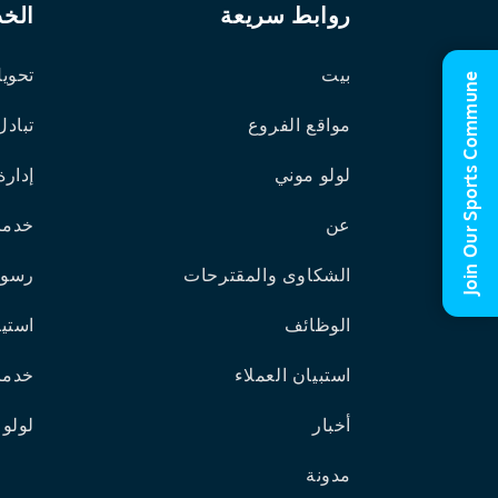
روابط سريعة
الخ
بيت
تحويل
Join Our Sports Commune
مواقع الفروع
تبادل
لولو موني
إدارة
عن
خدما
الشكاوى والمقترحات
رسوم
الوظائف
استير
استبيان العملاء
خدما
أخبار
لولو 
مدونة