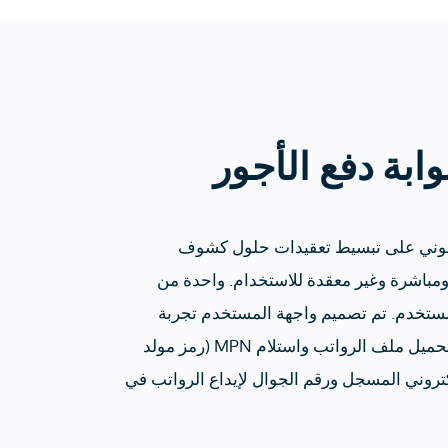
ابة دفع الأجور
لو موني على تبسيط تعقيدات حلول كشوف
مباشرة وغير معقدة للاستخدام. واحدة من
ستخدم. تم تصميم واجهة المستخدم تجربة
سلسة و سهلة ومباشرة. الغرض الرئيسي من الحل هو تحميل ملف الرواتب واستلام MPN (رمز مولد
د تحميل SIF) على البريد الإلكتروني المسجل ورقم الجوال لإيداع الرواتب في