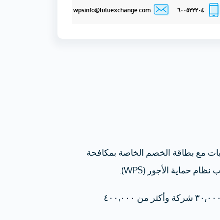
wpsinfo@luluexchange.com
٦٠٠٥٢٢٢٠٤
ات مع بطاقة الخصم الخاصة بمكافحة
ام حماية الأجور (WPS).
تستخدم من قبل أكثر من ٣٠,٠٠٠ شركة وأكثر من ٤٠٠,٠٠٠