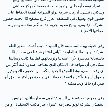
استمرار توسع أبو ظبي، وتميز منطقة مصفح كمركز صناعي
وسكني رئيسي، أدركت شركة لولو للصرافة أهمية الحفاظ على
حضور قوي وسهل في المنطقة. يعزز فرع مصفح 10 الجديد حضور
الشركة الإقليمي، ويتيح تقديم تجربة خدمة أكثر سلاسة وسهولة
لعملائها الأوفياء.
وفي حديثه بهذه المناسبة، قال السيد / أديب أحمد، المدير العام
لشركة لولو المالية القابضة: “يأتي افتتاح فرعنا في مصفح 10
كاستجابةً مباشرة لآراء عملائنا وتوقعاتهم. لطالما كانت رسالتنا
تتمثل في أن نتواجد في المكان الذي يحتاجنا عملاؤنا فيه أكثر من
أي وقت مضى، وهذا الموقع الجديد يُمكّننا من تحقيق ذلك بتوفير
وصول أسرع وأكثر ملاءمة لخدماتنا في واحدة من أكثر مناطق أبو
ظبي ازدحامًا وديناميكية.”
وفي معرض حديثه، قال السيد / ثامبي سودارسانان، الرئيس
التنفيذي لشركة لولو للصرافة: “سواء عبر مكتب الاستقبال أو من